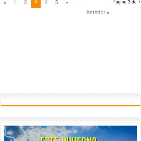
3
«
1
2
4
5
»
...
Pagina 3 de 7
Anterior »