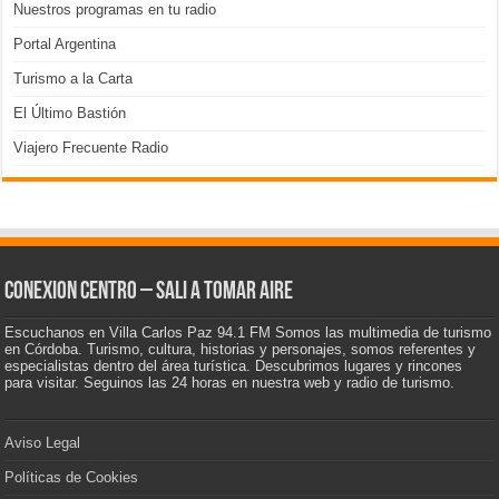
Nuestros programas en tu radio
Portal Argentina
Turismo a la Carta
El Último Bastión
Viajero Frecuente Radio
CONEXION CENTRO – Sali a tomar aire
Escuchanos en Villa Carlos Paz 94.1 FM Somos las multimedia de turismo
en Córdoba. Turismo, cultura, historias y personajes, somos referentes y
especialistas dentro del área turística. Descubrimos lugares y rincones
para visitar. Seguinos las 24 horas en nuestra web y radio de turismo.
Aviso Legal
Políticas de Cookies