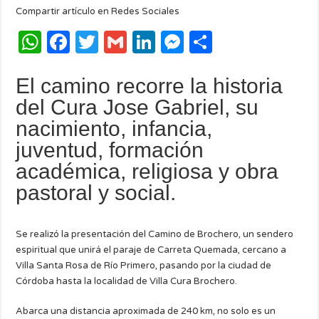
Compartir artículo en Redes Sociales
W
F
T
G
Li
M
C
h
a
w
m
n
e
o
El camino recorre la historia
at
c
it
ail
k
ss
m
del Cura Jose Gabriel, su
s
e
te
e
e
p
nacimiento, infancia,
A
b
r
dI
n
ar
juventud, formación
p
o
n
g
ti
académica, religiosa y obra
p
o
er
r
pastoral y social.
k
Se realizó la presentación del Camino de Brochero, un sendero
espiritual que unirá el paraje de Carreta Quemada, cercano a
Villa Santa Rosa de Río Primero, pasando por la ciudad de
Córdoba hasta la localidad de Villa Cura Brochero.
Abarca una distancia aproximada de 240 km, no solo es un