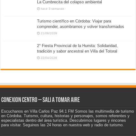
La Cumbrecita del colapso ambiental
hace 3 semanas
Turismo científico en Córdoba: Viajar para
comprender, asombrarnos y volver transformados
21/06/2026
2° Fiesta Provincial de la Humita: Solidaridad,
tradición y sabor ancestral en Villa del Totoral
22/04/2026
CONEXION CENTRO – Sali a tomar aire
Escuchanos en Villa Carlos Paz 94.1 FM Somos las multimedia de turismo
en Córdoba. Turismo, cultura, historias y personajes, somos referentes y
especialistas dentro del área turística. Descubrimos lugares y rincones
para visitar. Seguinos las 24 horas en nuestra web y radio de turismo.