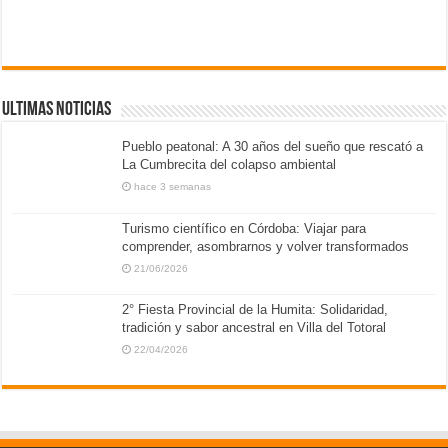
ULTIMAS NOTICIAS
Pueblo peatonal: A 30 años del sueño que rescató a
La Cumbrecita del colapso ambiental
hace 3 semanas
Turismo científico en Córdoba: Viajar para
comprender, asombrarnos y volver transformados
21/06/2026
2° Fiesta Provincial de la Humita: Solidaridad,
tradición y sabor ancestral en Villa del Totoral
22/04/2026