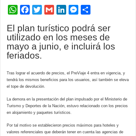
W
F
T
G
Li
M
C
h
a
wi
m
n
e
o
El plan turístico podrá ser
at
c
tt
ail
k
ss
m
utilizado en los meses de
s
e
er
e
e
p
mayo a junio, e incluirá los
A
b
dI
n
ar
feriados.
p
o
n
g
tir
p
o
er
Tras lograr el acuerdo de precios, el PreViaje 4 entra en vigencia, y
k
tendrá los mismos beneficios para los usuarios, así también se eleva
el tope de devolución.
La demora en la presentación del plan impulsado por el Ministerio de
Turismo y Deportes de la Nación, estuvo relacionado con los precios
en alojamiento y paquetes turísticos.
Por tal motivo se establecieron precios máximos para hoteles y
valores referenciales que deberán tener en cuenta las agencias de