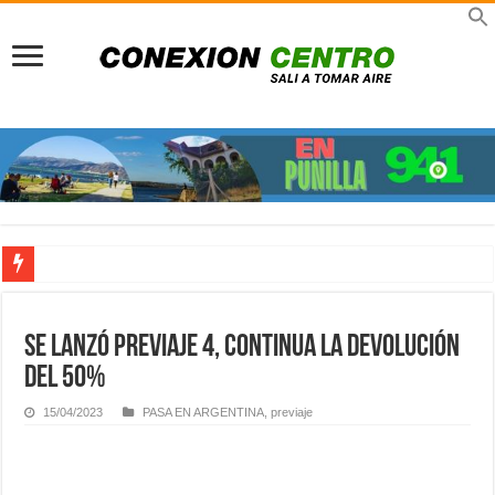
Pueblo peatonal: A 30 años del sueño que rescató a La Cumbrecita del colapso a
Previaje en La Rioja: Multiplicá tu presupuesto y viví un invierno único con el 
Se lanzó PreViaje 4, continua la devolución
Viajes TDH en Infinito Water Park: Nueva sucursal en el gigante acuático de Có
del 50%
Turismo científico en Córdoba: Viajar para comprender, asombrarnos y volver tr
15/04/2023
PASA EN ARGENTINA
,
previaje
Señor de la Buena Muerte en Reducción: Tres días de fe, emoción y un viaje dire