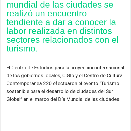
mundial de las ciudades se
a
c
i
a
n
s
m
realizó un encuentro
t
e
t
i
k
s
p
tendiente a dar a conocer la
s
b
t
l
e
e
a
labor realizada en distintos
A
o
e
d
n
r
sectores relacionados con el
p
o
r
I
g
t
turismo.
p
k
n
e
i
r
r
El Centro de Estudios para la proyección internacional
de los gobiernos locales, CiGlo y el Centro de Cultura
Contemporánea 220 efectuaron el evento “Turismo
sostenible para el desarrollo de ciudades del Sur
Global” en el marco del Día Mundial de las ciudades.