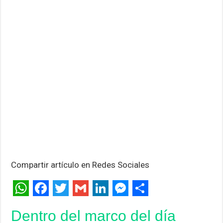
Compartir artículo en Redes Sociales
W
F
T
G
L
M
C
Dentro del marco del día
h
a
w
m
i
e
o