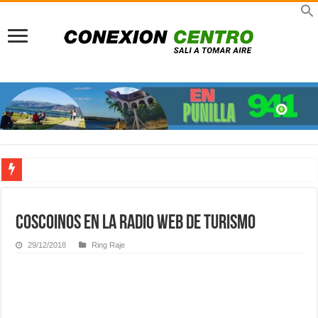
Pueblo peatonal: A 30 años del sueño que rescató a La Cumbrecita del colapso a
Previaje en La Rioja: Multiplicá tu presupuesto y viví un invierno único con el 
Coscoinos en la radio web de turismo
Viajes TDH en Infinito Water Park: Nueva sucursal en el gigante acuático de Có
29/12/2018
Ring Raje
Turismo científico en Córdoba: Viajar para comprender, asombrarnos y volver tr
Señor de la Buena Muerte en Reducción: Tres días de fe, emoción y un viaje dire