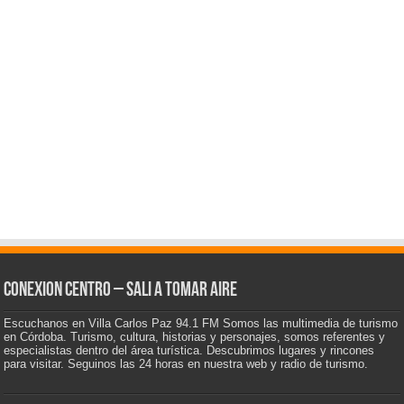
CONEXION CENTRO – Sali a tomar aire
Escuchanos en Villa Carlos Paz 94.1 FM Somos las multimedia de turismo
en Córdoba. Turismo, cultura, historias y personajes, somos referentes y
especialistas dentro del área turística. Descubrimos lugares y rincones
para visitar. Seguinos las 24 horas en nuestra web y radio de turismo.