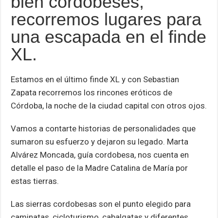
bien cordobeses,
p
o
er
tir
recorremos lugares para
p
k
una escapada en el finde
XL.
Estamos en el último finde XL y con Sebastian
Zapata recorremos los rincones eróticos de
Córdoba, la noche de la ciudad capital con otros ojos.
Vamos a contarte historias de personalidades que
sumaron su esfuerzo y dejaron su legado. Marta
Alvárez Moncada, guía cordobesa, nos cuenta en
detalle el paso de la Madre Catalina de María por
estas tierras.
Las sierras cordobesas son el punto elegido para
caminatas, cicloturismo, cabalgatas y diferentes