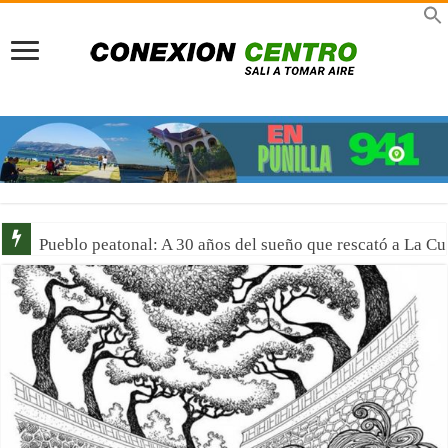
Previaje en La Rioja: Multiplicá tu presupuesto y viví un