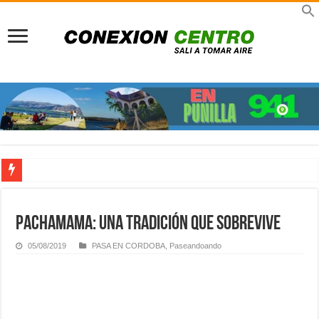
Pueblo peatonal: A 30 años del sueño que rescató a La Cumbrecita del colapso a
Previaje en La Rioja: Multiplicá tu presupuesto y viví un invierno único con el 
Pachamama: una tradición que sobrevive
Viajes TDH en Infinito Water Park: Nueva sucursal en el gigante acuático de Có
05/08/2019
PASA EN CORDOBA
,
Paseandoando
Turismo científico en Córdoba: Viajar para comprender, asombrarnos y volver tr
Señor de la Buena Muerte en Reducción: Tres días de fe, emoción y un viaje dire