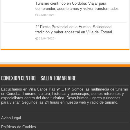
Turismo científico en Córdoba: Viajar para
comprender, asombrarnos y volver transformados
21/06/2026
2° Fiesta Provincial de la Humita: Solidaridad,
tradición y sabor ancestral en Villa del Totoral
22/04/2026
CONEXION CENTRO – Sali a tomar aire
Escuchanos en Villa Carlos Paz 94.1 FM Somos las multimedia de turismo
en Córdoba. Turismo, cultura, historias y personajes, somos referentes y
especialistas dentro del área turística. Descubrimos lugares y rincones
para visitar. Seguinos las 24 horas en nuestra web y radio de turismo.
Aviso Legal
Políticas de Cookies