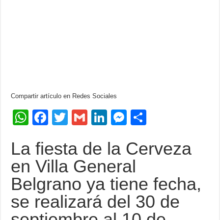
Compartir artículo en Redes Sociales
W
F
T
G
Li
M
C
h
a
wi
m
n
e
o
La fiesta de la Cerveza
at
c
tt
ail
k
ss
m
s
e
er
e
e
p
en Villa General
A
b
dI
n
ar
Belgrano ya tiene fecha,
p
o
n
g
tir
se realizará del 30 de
p
o
er
septiembre al 10 de