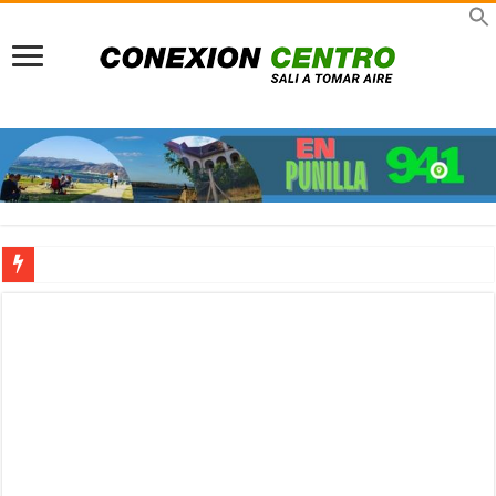
Pueblo peatonal: A 30 años del sueño que rescató a La Cumbrecita del colapso a
Previaje en La Rioja: Multiplicá tu presupuesto y viví un invierno único con el 
Viajes TDH en Infinito Water Park: Nueva sucursal en el gigante acuático de Có
Turismo científico en Córdoba: Viajar para comprender, asombrarnos y volver tr
Señor de la Buena Muerte en Reducción: Tres días de fe, emoción y un viaje dire