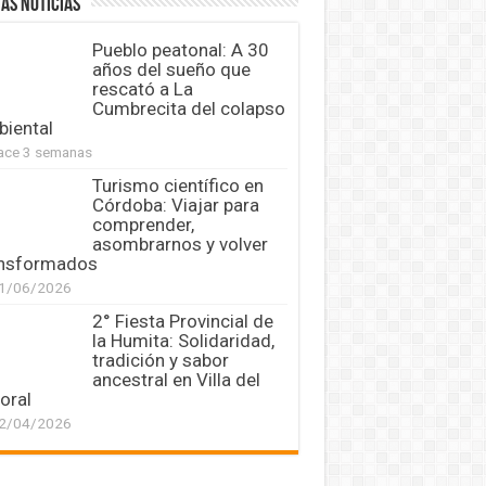
AS NOTICIAS
Pueblo peatonal: A 30
años del sueño que
rescató a La
Cumbrecita del colapso
iental
ace 3 semanas
Turismo científico en
Córdoba: Viajar para
comprender,
asombrarnos y volver
ansformados
1/06/2026
2° Fiesta Provincial de
la Humita: Solidaridad,
tradición y sabor
ancestral en Villa del
oral
2/04/2026