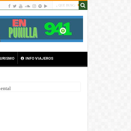
TURISMO
INFO VIAJEROS
ental
 de reintegro
ba
nsformados