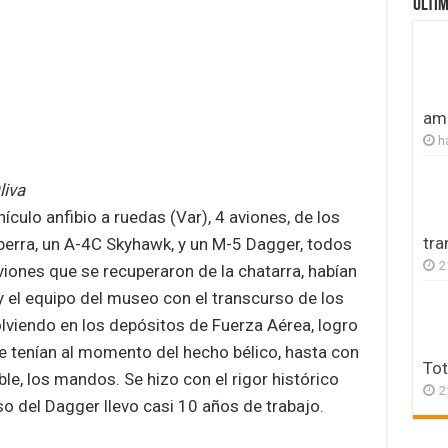
ULTIM
amb
h
liva
ulo anfibio a ruedas (Var), 4 aviones, de los
tr
erra, un A-4C Skyhawk, y un M-5 Dagger, todos
2
aviones que se recuperaron de la chatarra, habían
y el equipo del museo con el transcurso de los
lviendo en los depósitos de Fuerza Aérea, logro
e tenían al momento del hecho bélico, hasta con
Tot
able, los mandos. Se hizo con el rigor histórico
2
so del Dagger llevo casi 10 años de trabajo.