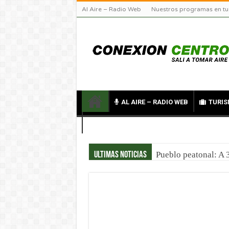
Al Aire – Radio Web
Nuestros programas en tu
AL AIRE – RADIO WEB
TURIS
CONTACTO
Pueblo peatonal: A 
Ultimas noticias
Previaje en La Rioja
Viajes TDH en Infin
Turismo científico 