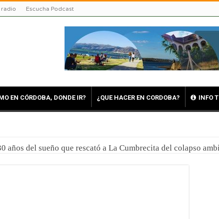
 radio
Escucha Podcast
MO EN CÓRDOBA, DONDE IR?
¿QUE HACER EN CORDOBA?
INFO 
30 años del sueño que rescató a La Cumbrecita del colapso ambi
: Multiplicá tu presupuesto y viví un invierno único con el 50%
ito Water Park: Nueva sucursal en el gigante acuático de Córdo
en Córdoba: Viajar para comprender, asombrarnos y volver tra