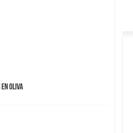
uerte en Reducción: Tres días de fe, emoción y un viaje directo
 en Oliva