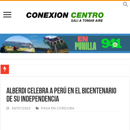
Pueblo peatonal: A 30 años del sueño que rescató a La Cumbrecita del colapso a
Previaje en La Rioja: Multiplicá tu presupuesto y viví un invierno único con el 
Alberdi celebra a Perú en el bicentenario
Viajes TDH en Infinito Water Park: Nueva sucursal en el gigante acuático de Có
de su independencia
Turismo científico en Córdoba: Viajar para comprender, asombrarnos y volver tr
30/07/2023
PASA EN CORDOBA
Señor de la Buena Muerte en Reducción: Tres días de fe, emoción y un viaje dire