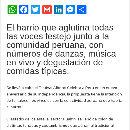
W
F
T
G
Li
M
C
h
a
w
m
n
e
o
El barrio que aglutina todas
at
c
it
ail
k
ss
m
las voces festejo junto a la
s
e
te
e
e
p
comunidad peruana, con
A
b
r
dI
n
ar
números de danzas, música
p
o
n
g
ti
en vivo y degustación de
p
o
er
r
comidas típicas.
k
Se llevó a cabo el Festival Alberdi Celebra a Perú en un nuevo
aniversario de su independencia, la propuesta tiene la intención
de fortalecer los vínculos con la colectividad peruana que habita
el barrio.
El estadio del celeste, el sector Hualfin, se llenó de color, de
distintas tonadas y costumbrismos que aúnan al tradicional