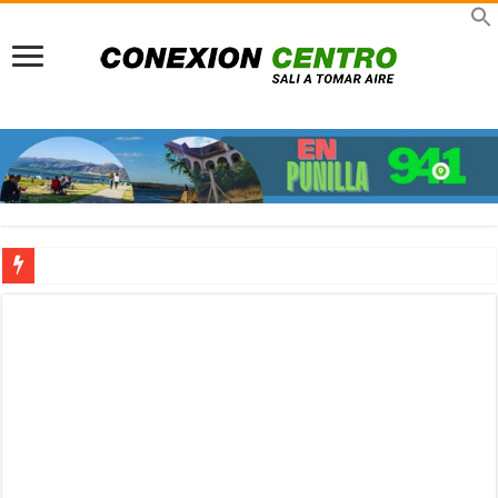
Pueblo peatonal: A 30 años del sueño que rescató a La Cumbrecita del colapso a
Previaje en La Rioja: Multiplicá tu presupuesto y viví un invierno único con el 
Viajes TDH en Infinito Water Park: Nueva sucursal en el gigante acuático de Có
Turismo científico en Córdoba: Viajar para comprender, asombrarnos y volver tr
Señor de la Buena Muerte en Reducción: Tres días de fe, emoción y un viaje dire