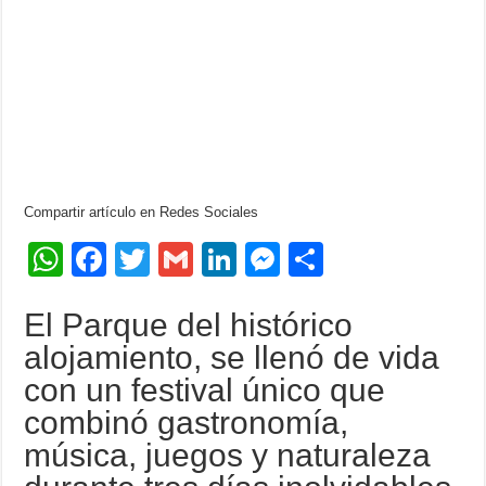
Compartir artículo en Redes Sociales
W
F
T
G
Li
M
C
h
a
wi
m
n
e
o
El Parque del histórico
at
c
tt
ail
k
ss
m
alojamiento, se llenó de vida
s
e
er
e
e
p
con un festival único que
A
b
dI
n
ar
combinó gastronomía,
p
o
n
g
tir
música, juegos y naturaleza
p
o
er