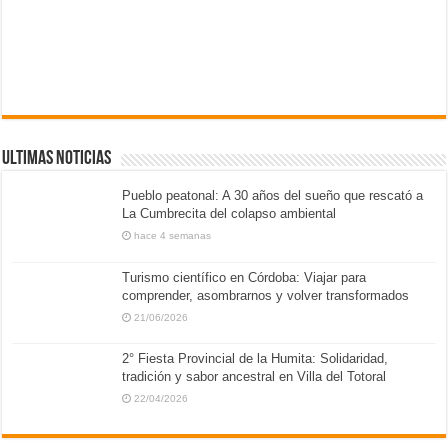
ULTIMAS NOTICIAS
Pueblo peatonal: A 30 años del sueño que rescató a
La Cumbrecita del colapso ambiental
hace 4 semanas
Turismo científico en Córdoba: Viajar para
comprender, asombrarnos y volver transformados
21/06/2026
2° Fiesta Provincial de la Humita: Solidaridad,
tradición y sabor ancestral en Villa del Totoral
22/04/2026