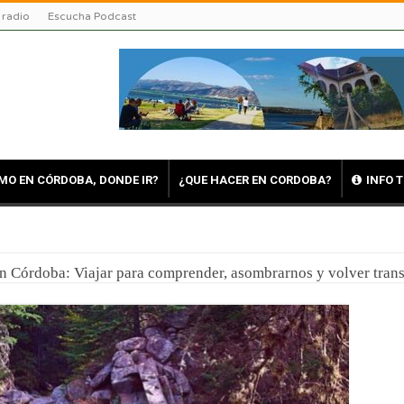
 radio
Escucha Podcast
MO EN CÓRDOBA, DONDE IR?
¿QUE HACER EN CORDOBA?
INFO 
en Córdoba: Viajar para comprender, asombrarnos y volver tra
uerte en Reducción: Tres días de fe, emoción y un viaje directo