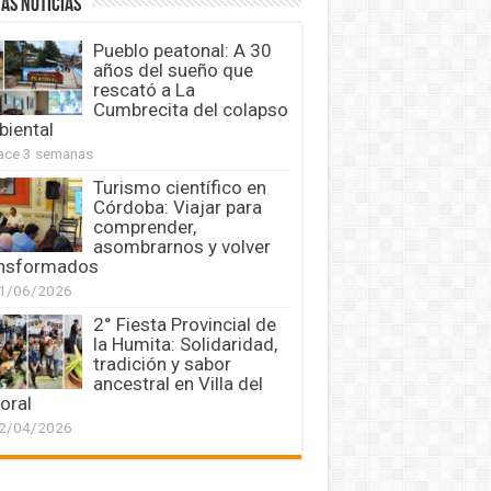
AS NOTICIAS
Pueblo peatonal: A 30
años del sueño que
rescató a La
Cumbrecita del colapso
iental
ace 3 semanas
Turismo científico en
Córdoba: Viajar para
comprender,
asombrarnos y volver
ansformados
1/06/2026
2° Fiesta Provincial de
la Humita: Solidaridad,
tradición y sabor
ancestral en Villa del
oral
2/04/2026