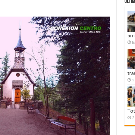
ULTIM
amb
h
tr
2
Tot
2