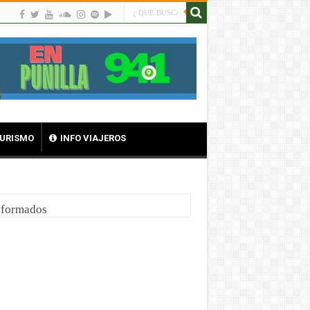
TURISMO
INFO VIAJEROS
nsformados
 al alma