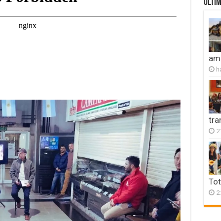
ULTIM
amb
h
tr
2
Tot
2