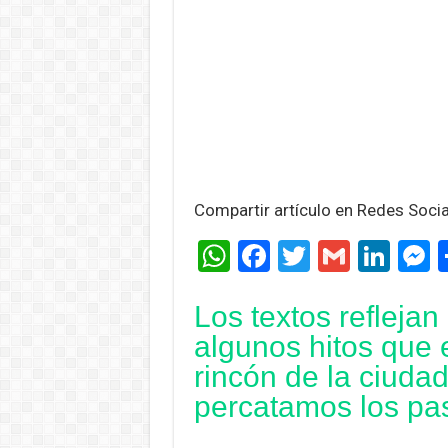
Compartir artículo en Redes Soci
W
F
T
G
Li
h
a
wi
m
n
e
Los textos reflejan
at
ce
tt
ail
ke
s
algunos hitos que 
s
b
er
dI
n
rincón de la ciudad
A
o
n
g
percatamos los pa
p
o
e