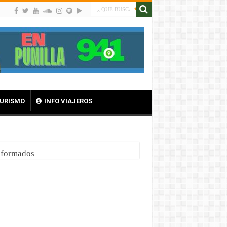
TURISMO
INFO VIAJEROS
nsformados
 al alma