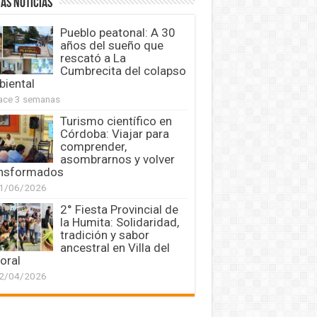
AS NOTICIAS
Pueblo peatonal: A 30
años del sueño que
rescató a La
Cumbrecita del colapso
iental
ace 3 semanas
Turismo científico en
Córdoba: Viajar para
comprender,
asombrarnos y volver
ansformados
1/06/2026
2° Fiesta Provincial de
la Humita: Solidaridad,
tradición y sabor
ancestral en Villa del
oral
2/04/2026