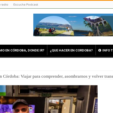
 radio
Escucha Podcast
MO EN CÓRDOBA, DONDE IR?
¿QUE HACER EN CORDOBA?
INFO 
en Córdoba: Viajar para comprender, asombrarnos y volver tra
uerte en Reducción: Tres días de fe, emoción y un viaje directo