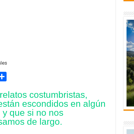
ales
M
C
s
o
 relatos costumbristas,
e
m
están escondidos en algún
p
 y que si no nos
ar
samos de largo.
r
tir