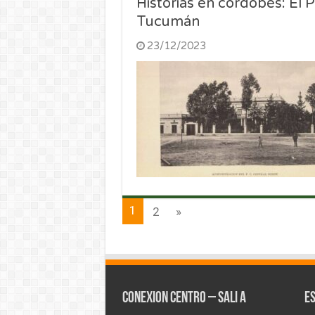
Historias en cordobés: El 
Tucumán
23/12/2023
1
2
»
CONEXION CENTRO – Sali a
E