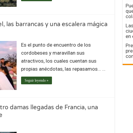
Pue
que
col
el, las barrancas y una escalera mágica
Las
ciu
en 
Es el punto de encuentro de los
Pre
pre
cordobeses y maravillan sus
con
atractivos, los cuales cuentan sus
propias anécdotas, las repasamos… …
Seguir leyendo »
tro damas llegadas de Francia, una
e