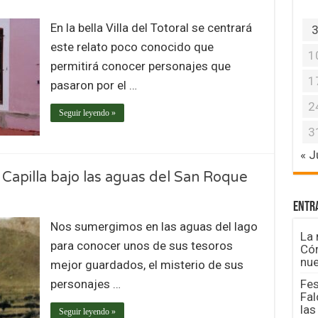
En la bella Villa del Totoral se centrará
este relato poco conocido que
1
permitirá conocer personajes que
1
pasaron por el …
2
Seguir leyendo »
3
« J
 Capilla bajo las aguas del San Roque
Entr
Nos sumergimos en las aguas del lago
La 
para conocer unos de sus tesoros
Cór
nue
mejor guardados, el misterio de sus
personajes …
Fes
Fal
las
Seguir leyendo »