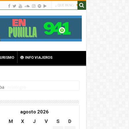
TURISMO
INFO VIAJEROS
ba
agosto 2026
L
M
X
J
V
S
D