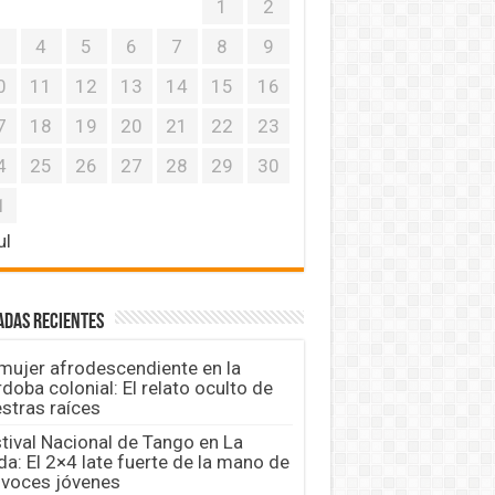
1
2
3
4
5
6
7
8
9
0
11
12
13
14
15
16
7
18
19
20
21
22
23
4
25
26
27
28
29
30
1
ul
adas recientes
mujer afrodescendiente en la
doba colonial: El relato oculto de
stras raíces
tival Nacional de Tango en La
da: El 2×4 late fuerte de la mano de
 voces jóvenes