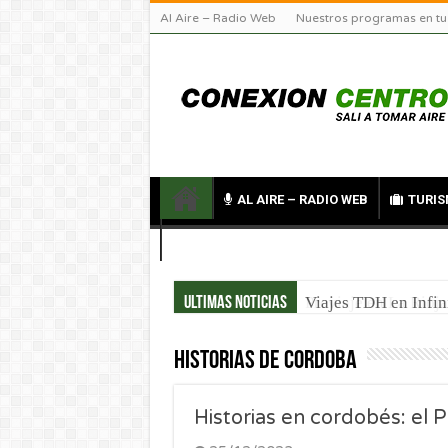
Al Aire – Radio Web
Nuestros programas en tu
AL AIRE – RADIO WEB
TURIS
CONTACTO
Viajes TDH en Infin
Ultimas noticias
historias de cordoba
Historias en cordobés: el 