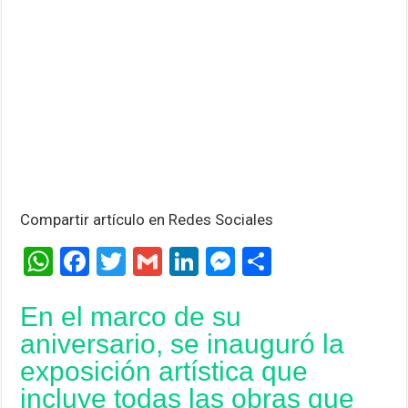
Compartir artículo en Redes Sociales
W
F
T
G
Li
M
C
h
a
wi
m
n
es
o
En el marco de su
at
ce
tt
ail
ke
se
m
aniversario, se inauguró la
s
b
er
dI
n
p
exposición artística que
A
o
n
g
ar
incluye todas las obras que
p
o
er
tir