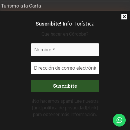
Turismo a la Carta
El Último Bastión
Info Turística
Suscribite!
Viajero Frecuente Radio
Que hacer en Córdoba?
Recibí info turística
¡No hacemos spam! Lee nuestra
[link]política de privacidad[/link]
para obtener más información.
CONEXION CENTRO 2019