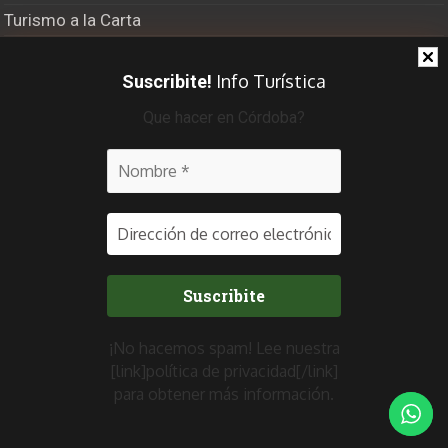
Turismo a la Carta
El Último Bastión
Info Turística
Suscribite!
Viajero Frecuente Radio
Que hacer en Córdoba?
Recibí info turística
¡No hacemos spam! Lee nuestra
[link]política de privacidad[/link]
para obtener más información.
CONEXION CENTRO 2019