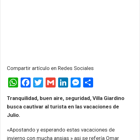
Compartir artículo en Redes Sociales
W
F
T
G
Li
M
C
h
a
wi
m
n
es
o
Tranquilidad, buen aire, seguridad, Villa Giardino
at
ce
tt
ail
ke
se
m
busca cautivar al turista en las vacaciones de
s
b
er
dI
n
p
Julio.
A
o
n
g
ar
«Apostando y esperando estas vacaciones de
p
o
er
tir
invierno con mucha ansias » asi se refería Omar