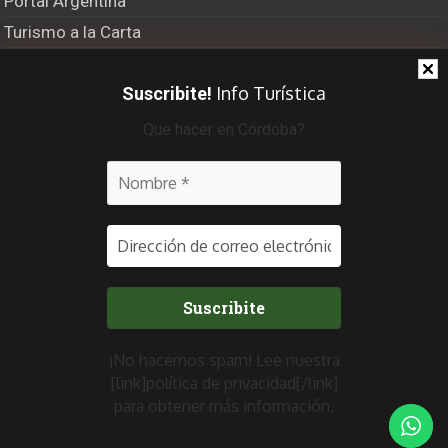
Portal Argentina
Turismo a la Carta
El Último Bastión
Info Turística
Suscribite!
Viajero Frecuente Radio
Que hacer en Córdoba?
Recibí info turística
¡No hacemos spam! Lee nuestra
[link]política de privacidad[/link]
para obtener más información.
CONEXION CENTRO 2019