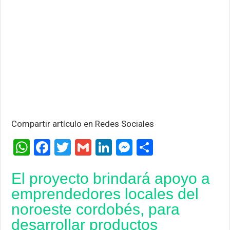
Compartir artículo en Redes Sociales
W
F
T
G
Li
M
C
h
a
wi
m
n
es
o
El proyecto brindará apoyo a
at
ce
tt
ail
ke
se
m
emprendedores locales del
s
b
er
dI
n
p
noroeste cordobés, para
A
o
n
g
ar
desarrollar productos
p
o
er
tir