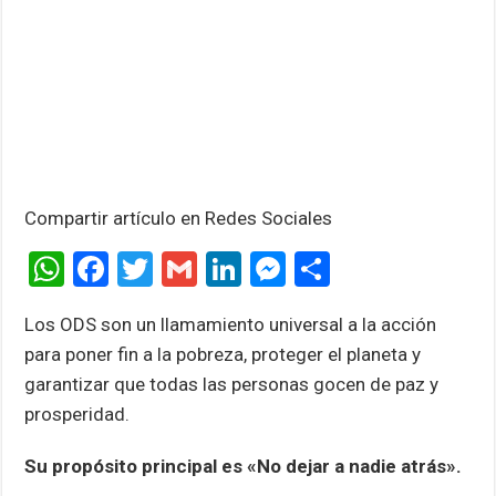
Compartir artículo en Redes Sociales
W
F
T
G
Li
M
C
h
a
wi
m
n
es
o
Los ODS son un llamamiento universal a la acción
at
ce
tt
ail
ke
se
m
para poner fin a la pobreza, proteger el planeta y
s
b
er
dI
n
p
garantizar que todas las personas gocen de paz y
A
o
n
g
ar
prosperidad.
p
o
er
tir
Su propósito principal es «No dejar a nadie atrás».
p
k