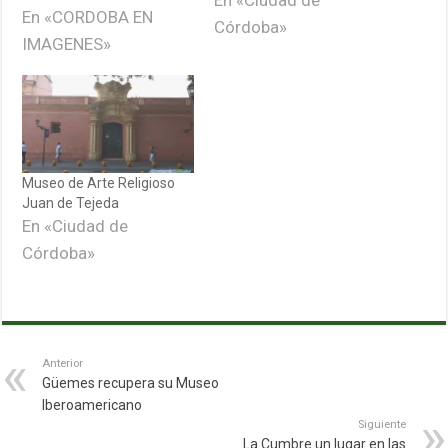
lema Camino al
En «CORDOBA EN
Córdoba»
Centenario de la
IMAGENES»
Reforma Universitaria
de 1918, reflejamos
La noche de los
Museos en Imágenes.
Un recorrido por los
Museo de Arte Religioso
Juan de Tejeda
lugares que visitamos
En «Ciudad de
el viernes 1 de
Córdoba»
Diciembre. La
sorpresa fue
grandísima,…
Anterior
Güemes recupera su Museo
Iberoamericano
Siguiente
La Cumbre un lugar en las