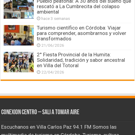
Pueblo peatonal: A 30 años del sueño que
rescató a La Cumbrecita del colapso
ambiental
hace 3 semanas
Turismo científico en Córdoba: Viajar
para comprender, asombrarnos y volver
transformados
21/06/2026
2° Fiesta Provincial de la Humita:
Solidaridad, tradición y sabor ancestral
en Villa del Totoral
22/04/2026
CONEXION CENTRO – Sali a tomar aire
Escuchanos en Villa Carlos Paz 94.1 FM Somos las
multimedia de turismo en Córdoba. Turismo, cultura,