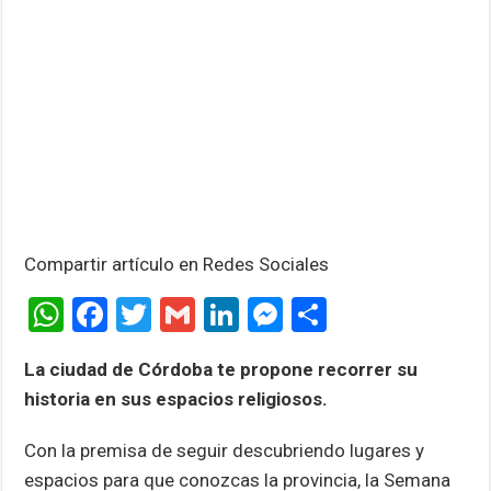
Compartir artículo en Redes Sociales
W
F
T
G
Li
M
C
h
a
wi
m
n
es
o
La ciudad de Córdoba te propone recorrer su
at
ce
tt
ail
ke
se
m
historia en sus espacios religiosos.
s
b
er
dI
n
p
A
o
n
g
ar
Con la premisa de seguir descubriendo lugares y
espacios para que conozcas la provincia, la Semana
p
o
er
tir