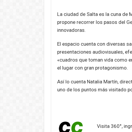
p
k
La ciudad de Salta es la cuna de
propone recorrer los pasos del Ge
innovadoras.
El espacio cuenta con diversas sa
presentaciones audiovisuales, ef
«cuadros que toman vida como en H
el lugar con gran protagonismo.
Así lo cuenta Natalia Martín, dir
uno de los puntos más visitado por
Visita 360°, ing