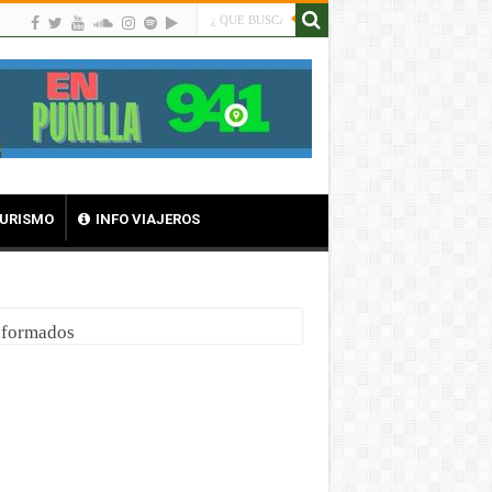
TURISMO
INFO VIAJEROS
nsformados
 al alma