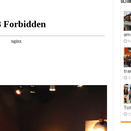
ULTIM
amb
h
tr
2
Tot
2