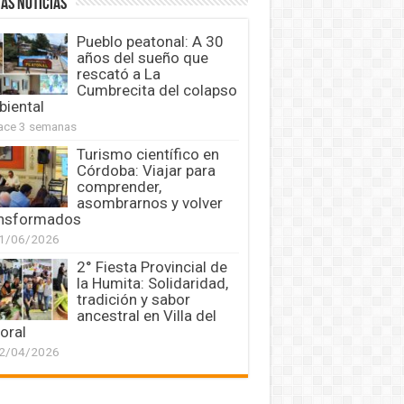
AS NOTICIAS
Pueblo peatonal: A 30
años del sueño que
rescató a La
Cumbrecita del colapso
iental
ace 3 semanas
Turismo científico en
Córdoba: Viajar para
comprender,
asombrarnos y volver
ansformados
1/06/2026
2° Fiesta Provincial de
la Humita: Solidaridad,
tradición y sabor
ancestral en Villa del
oral
2/04/2026