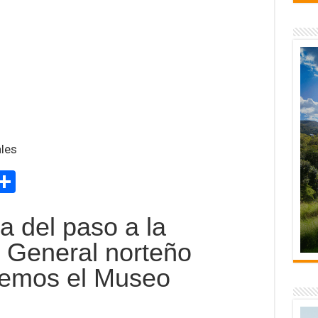
ales
M
C
s
o
a del paso a la
e
m
p
l General norteño
ar
remos el Museo
r
tir