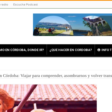
 radio
Escucha Podcast
MO EN CÓRDOBA, DONDE IR?
¿QUE HACER EN CORDOBA?
INFO 
en Córdoba: Viajar para comprender, asombrarnos y volver tra
uerte en Reducción: Tres días de fe, emoción y un viaje directo