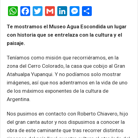
W
F
T
G
Li
M
C
h
a
wi
m
n
es
o
Te mostramos el Museo Agua Escondida un lugar
at
ce
tt
ail
ke
se
m
con historia que se entrelaza con la cultura y el
s
b
er
dI
n
p
paisaje.
A
o
n
g
ar
Teníamos como misión que recorriéramos, en la
p
o
er
tir
zona del Cerro Colorado, la casa que cobijo al Gran
p
k
Atahualpa Yupanqui. Y no podíamos solo mostrar
imágenes, así que nos adentramos en la vida de uno
de los máximos exponentes de la cultura de
Argentina.
Nos pusimos en contacto con Roberto Chiavero, hijo
del gran canta autor y nos dispusimos a conocer la
obra de este caminante que tras recorrer distintos