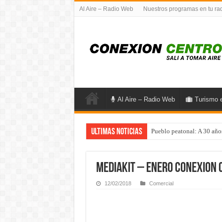
Al Aire – Radio Web
Nuestros programas en tu ra
Al Aire – Radio Web
Turismo 
Ultimas noticias
Pueblo peatonal: A 30 año
Previaje en La Rioja: Mult
Viajes TDH en Infinito Wa
mediakit – Enero Conexion 
Turismo científico en Cór
12/02/2018
Comercial
Señor de la Buena Muerte e