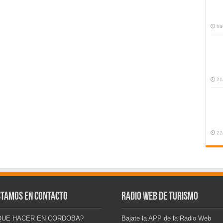
ha
21
22
stamos en contacto
Radio Web de Turismo
QUE HACER EN CORDOBA?
Bajate la APP de la Radio Web