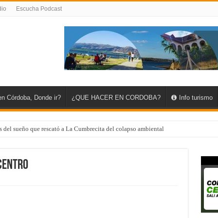
dio
Escucha Podcast
en Córdoba, Donde ir?
¿QUE HACER EN CORDOBA?
Info turismo
s del sueño que rescató a La Cumbrecita del colapso ambiental
iplicá tu presupuesto y viví un invierno único con el 50% de reintegro
ter Park: Nueva sucursal en el gigante acuático de Córdoba
Centro
doba: Viajar para comprender, asombrarnos y volver transformados
n Reducción: Tres días de fe, emoción y un viaje directo al alma