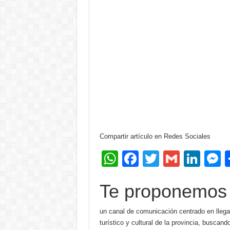
Compartir artículo en Redes Sociales
W
F
T
G
Li
h
a
wi
m
n
e
Te proponemos
at
c
tt
ail
k
s
s
e
er
e
e
un canal de comunicación centrado en llega
A
b
dI
n
turístico y cultural de la provincia, buscan