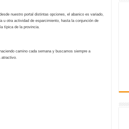
tir
r
esde nuestro portal distintas opciones, el abanico es variado,
a u otra actividad de esparcimiento, hasta la conjunción de
a típica de la provincia.
s haciendo camino cada semana y buscamos siempre a
 atractivo.