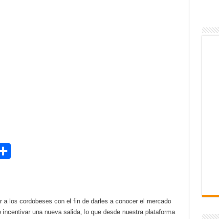
M
C
o
s
m
p
r a los cordobeses con el fin de darles a conocer el mercado
ar
do incentivar una nueva salida, lo que desde nuestra plataforma