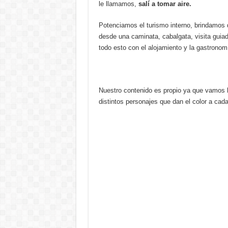
le llamamos,
salí a tomar aire.
p
o
n
g
p
o
e
Potenciamos el turismo interno, brindamos d
desde una caminata, cabalgata, visita guiad
k
todo esto con el alojamiento y la gastronomí
Nuestro contenido es propio ya que vamo
distintos personajes que dan el color a cada