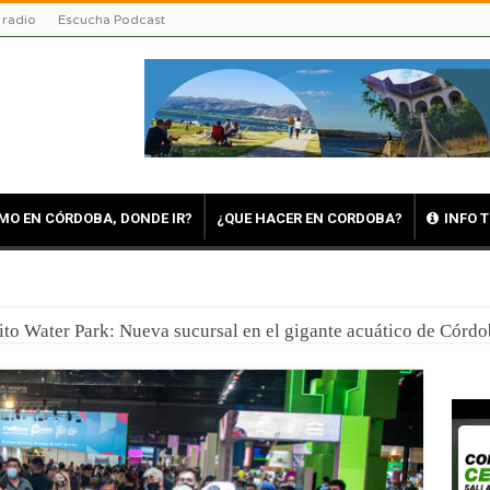
 radio
Escucha Podcast
MO EN CÓRDOBA, DONDE IR?
¿QUE HACER EN CORDOBA?
INFO 
en Córdoba: Viajar para comprender, asombrarnos y volver tra