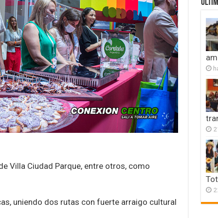
ULTIM
amb
h
tr
2
y de Villa Ciudad Parque, entre otros, como
Tot
2
cas, uniendo dos rutas con fuerte arraigo cultural