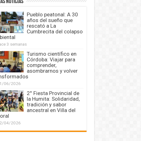
AS NOTICIAS
Pueblo peatonal: A 30
años del sueño que
rescató a La
Cumbrecita del colapso
iental
ace 3 semanas
Turismo científico en
Córdoba: Viajar para
comprender,
asombrarnos y volver
ansformados
1/06/2026
2° Fiesta Provincial de
la Humita: Solidaridad,
tradición y sabor
ancestral en Villa del
oral
2/04/2026