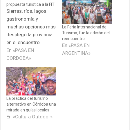
propuesta turística a la FIT
Sierras, ríos, lagos,
gastronomía y
muchas opciones más
La Feria Internacional de
Turismo, fue la edición del
desplegó la provincia
reencuentro
en el encuentro
En «PASA EN
turístico. La Rural de
En «PASA EN
ARGENTINA»
Buenos Aires abrió
CORDOBA»
sus puertas y Córdoba
llevó su propuesta
turística a la FIT. A lo
largo de dos días un
stand con tonada
La práctica del turismo
alternativo en Córdoba una
cordobesa mostró las
mirada en guías locales
distintas propuestas y
En «Cultura Outdoor»
actividades que…