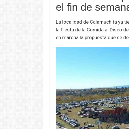
s
b
er
dI
n
el fin de semana
A
o
n
g
La localidad de Calamuchita ya ti
p
o
e
la Fiesta de la Comida al Disco d
p
k
en marcha la propuesta que se desa