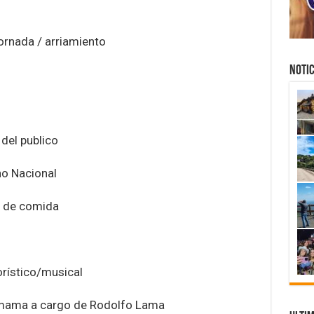
jornada / arriamiento
NOTIC
 del publico
no Nacional
s de comida
orístico/musical
amama a cargo de Rodolfo Lama