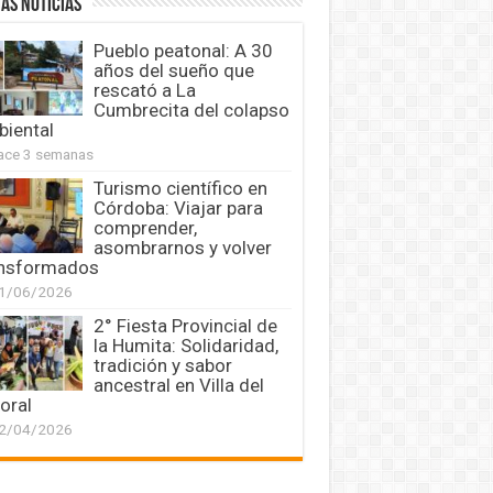
AS NOTICIAS
Pueblo peatonal: A 30
años del sueño que
rescató a La
Cumbrecita del colapso
iental
ace 3 semanas
Turismo científico en
Córdoba: Viajar para
comprender,
asombrarnos y volver
ansformados
1/06/2026
2° Fiesta Provincial de
la Humita: Solidaridad,
tradición y sabor
ancestral en Villa del
oral
2/04/2026