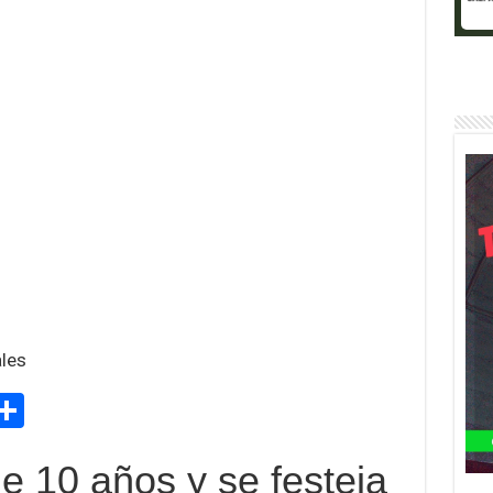
ales
M
C
s
o
e 10 años y se festeja
e
m