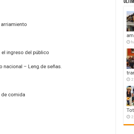
ULTIM
 arriamiento
amb
h
 el ingreso del público
o nacional – Leng.de señas.
tr
2
s de comida
Tot
2