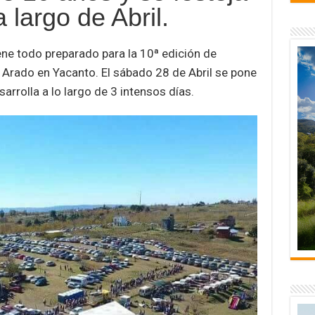
p
 largo de Abril.
ar
ene todo preparado para la 10ª edición de
r
tir
e Arado en Yacanto. El sábado 28 de Abril se pone
rrolla a lo largo de 3 intensos días.