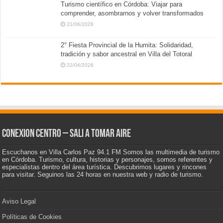
Turismo científico en Córdoba: Viajar para
comprender, asombrarnos y volver transformados
21/06/2026
2° Fiesta Provincial de la Humita: Solidaridad,
tradición y sabor ancestral en Villa del Totoral
22/04/2026
CONEXION CENTRO – Sali a tomar aire
Escuchanos en Villa Carlos Paz 94.1 FM Somos las multimedia de turismo
en Córdoba. Turismo, cultura, historias y personajes, somos referentes y
especialistas dentro del área turística. Descubrimos lugares y rincones
para visitar. Seguinos las 24 horas en nuestra web y radio de turismo.
Aviso Legal
Políticas de Cookies