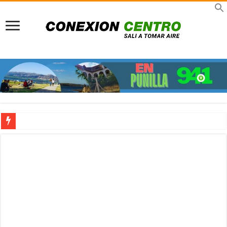
Pueblo peatonal: A 30 años del sueño que rescató a La Cumbrecita del colapso a
Previaje en La Rioja: Multiplicá tu presupuesto y viví un invierno único con el 
Viajes TDH en Infinito Water Park: Nueva sucursal en el gigante acuático de Có
Turismo científico en Córdoba: Viajar para comprender, asombrarnos y volver tr
Señor de la Buena Muerte en Reducción: Tres días de fe, emoción y un viaje dire