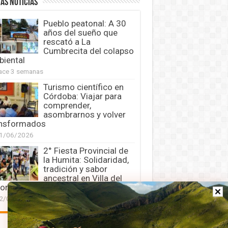
AS NOTICIAS
Pueblo peatonal: A 30
años del sueño que
rescató a La
Cumbrecita del colapso
iental
ace 3 semanas
Turismo científico en
Córdoba: Viajar para
comprender,
asombrarnos y volver
ansformados
1/06/2026
2° Fiesta Provincial de
la Humita: Solidaridad,
tradición y sabor
ancestral en Villa del
oral
2/04/2026