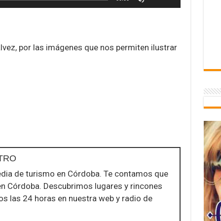
las
teclas
de
ez, por las imágenes que nos permiten ilustrar
flecha
arriba/abajo
para
aumentar
o
disminuir
el
volumen.
TRO
dia de turismo en Córdoba. Te contamos que
en Córdoba. Descubrimos lugares y rincones
nos las 24 horas en nuestra web y radio de