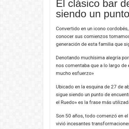
El clásico bar 
at
ce
tt
ail
ke
s
s
b
er
dI
n
siendo un punto
A
o
n
g
Convertido en un icono cordobés,
p
o
e
conocer sus comienzos tomamos c
p
k
generación de esta familia que sig
Denotando muchísima alegría por
nos comentaba que a lo largo de 
mucho esfuerzo»
Ubicado en la esquina de 27 de abr
sigue siendo un punto de encuentr
el Ruedo» es la frase más utilizad
Son 50 años, todo comenzó en el a
vivió incesantes transformaciones