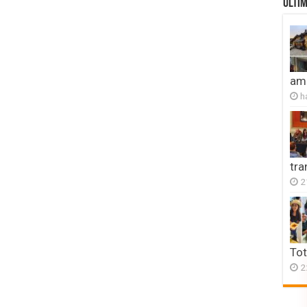
ULTIM
amb
h
tr
2
Tot
2