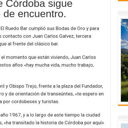
de Córdoba sigue
e
m
p
 de encuentro.
ar
 El Ruedo Bar cumplió sus Bodas de Oro y para
r
tir
ontacto con Juan Carlos Galvez, tercera
ue al frente del clásico bar.
 el momento que están viviendo, Juan Carlos
estos años «hay mucha vida, mucho trabajo,
il y Obispo Trejo, frente a la plaza del Fundador,
o y de orientación de transeúntes, «te espero en
a por cordobeses y turistas.
ño 1967, y a lo largo de este tiempo la ciudad
, «ha transitado la historia de Córdoba por aquí»