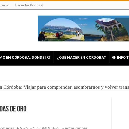
 radio
Escucha Podcast
MO EN CÓRDOBA, DONDE IR?
¿QUE HACER EN CORDOBA?
INFO 
en Córdoba: Viajar para comprender, asombrarnos y volver tra
das de Oro
dobesas
,
PASA EN CORDOBA
,
Restaurantes