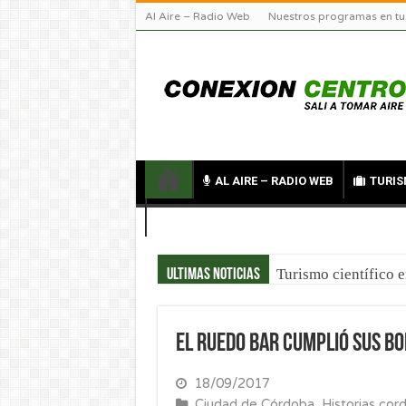
Al Aire – Radio Web
Nuestros programas en tu
AL AIRE – RADIO WEB
TURIS
CONTACTO
Turismo científico 
Ultimas noticias
El Ruedo Bar cumplió sus Bo
18/09/2017
Ciudad de Córdoba
,
Historias cor