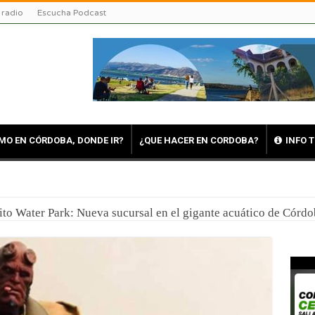
 radio
Escucha Podcast
MO EN CÓRDOBA, DONDE IR?
¿QUE HACER EN CORDOBA?
INFO 
en Córdoba: Viajar para comprender, asombrarnos y volver tra