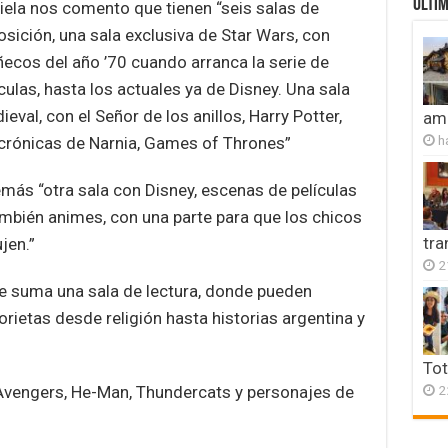
ULTIM
iela nos comento que tienen “seis salas de
osición, una sala exclusiva de Star Wars, con
ecos del año ’70 cuando arranca la serie de
culas, hasta los actuales ya de Disney. Una sala
eval, con el Señor de los anillos, Harry Potter,
amb
h
 crónicas de Narnia, Games of Thrones”
más “otra sala con Disney, escenas de películas
ambién animes, con una parte para que los chicos
tr
jen.”
2
le suma una sala de lectura, donde pueden
orietas desde religión hasta historias argentina y
Tot
2
Avengers, He-Man, Thundercats y personajes de