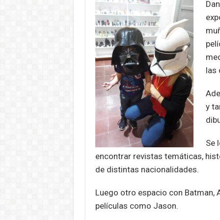
Dan
exp
muñ
pelí
medi
las
Ade
y t
dibu
Se 
encontrar revistas temáticas, hist
de distintas nacionalidades.
Luego otro espacio con Batman, 
películas como Jason.