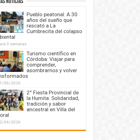
AS NOTICIAS
Pueblo peatonal: A 30
años del sueño que
rescató a La
Cumbrecita del colapso
iental
ace 3 semanas
Turismo científico en
Córdoba: Viajar para
comprender,
asombrarnos y volver
ansformados
1/06/2026
2° Fiesta Provincial de
la Humita: Solidaridad,
tradición y sabor
ancestral en Villa del
oral
2/04/2026