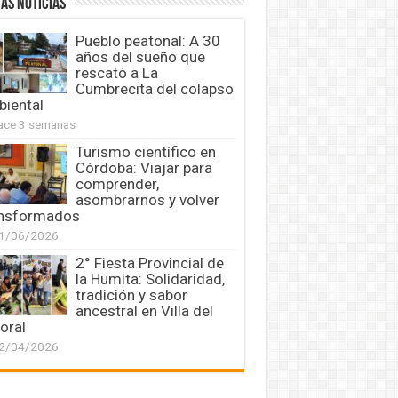
AS NOTICIAS
Pueblo peatonal: A 30
años del sueño que
rescató a La
Cumbrecita del colapso
iental
ace 3 semanas
Turismo científico en
Córdoba: Viajar para
comprender,
asombrarnos y volver
ansformados
1/06/2026
2° Fiesta Provincial de
la Humita: Solidaridad,
tradición y sabor
ancestral en Villa del
oral
2/04/2026