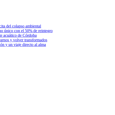
ita del colapso ambiental
rno único con el 50% de reintegro
te acuático de Córdoba
rarnos y volver transformados
n y un viaje directo al alma