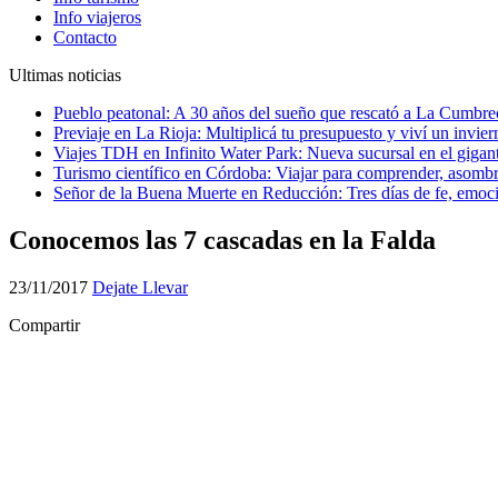
Info viajeros
Contacto
Ultimas noticias
Pueblo peatonal: A 30 años del sueño que rescató a La Cumbrec
Previaje en La Rioja: Multiplicá tu presupuesto y viví un invie
Viajes TDH en Infinito Water Park: Nueva sucursal en el gigan
Turismo científico en Córdoba: Viajar para comprender, asomb
Señor de la Buena Muerte en Reducción: Tres días de fe, emoció
Conocemos las 7 cascadas en la Falda
23/11/2017
Dejate Llevar
Compartir