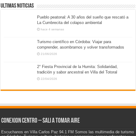
ULTIMAS NOTICIAS
Pueblo peatonal: A 30 años del sueño que rescató a
La Cumbrecita del colapso ambiental
hace 4 semanas
Turismo científico en Córdoba: Viajar para
comprender, asombrarnos y volver transformados
21/06/2026
2° Fiesta Provincial de la Humita: Solidaridad,
tradición y sabor ancestral en Villa del Totoral
22/04/2026
CONEXION CENTRO – Sali a tomar aire
Escuchanos en Villa Carlos Paz 94.1 FM Somos las multimedia de turismo