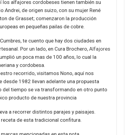
uí los alfajores cordobeses tienen también su
io Andrei, de origen suizo, con su mujer René
ston de Grasset; comenzaron la producción
europeas en pequeñas pailas de cobre.
as Cumbres, te cuento que hay dos ciudades en
rtesanal. Por un lado, en Cura Brochero,
Alfajores
umplió un poca mas de 100 años, lo cual la
heriana y cordobesa.
nuestro recorrido, visitamos Nono, aquí nos
ue desde 1982 llevan adelante una propuesta
so del tiempo se va transformando en otro punto
pico producto de nuestra provincia
eva a recorrer distintos parajes y paisajes.
eceta de esta tradicional confitura.
 marcas mencionadas en esta nota.