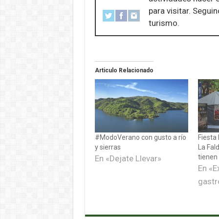
para visitar. Segui
turismo.
Articulo Relacionado
#ModoVerano con gusto a río
Fiesta 
y sierras
La Fal
tienen
En «Dejate Llevar»
En «E
gast