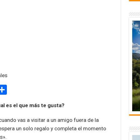
ales
M
C
s
o
ual es el que más te gusta?
e
m
p
ando vas a visitar a un amigo fuera de la
ar
espera un solo regalo y completa el momento
s».
r
tir