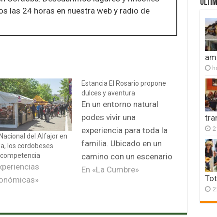
ULTIM
nos las 24 horas en nuestra web y radio de
amb
h
Estancia El Rosario propone
dulces y aventura
En un entorno natural
podes vivir una
tr
2
experiencia para toda la
Nacional del Alfajor en
familia. Ubicado en un
da, los cordobeses
camino con un escenario
 competencia
xperiencias
para no olvidar, Estancia
En «La Cumbre»
Tot
ronómicas»
El Rosario propone
2
dulces y aventura para
todo un día dentro de un