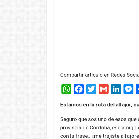
Compartir artículo en Redes Soci
W
F
T
G
Li
h
a
wi
m
n
e
Estamos en la ruta del alfajor, c
at
ce
tt
ail
ke
s
s
b
er
dI
n
Seguro que sos uno de esos que cu
A
o
n
g
provincia de Córdoba, ese amigo 
con la frase.. «me trajiste alfajore
p
o
e