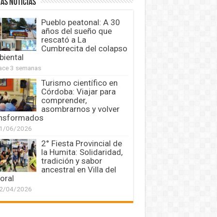
AS NOTICIAS
Pueblo peatonal: A 30
años del sueño que
rescató a La
Cumbrecita del colapso
iental
ace 3 semanas
Turismo científico en
Córdoba: Viajar para
comprender,
asombrarnos y volver
ansformados
1/06/2026
2° Fiesta Provincial de
la Humita: Solidaridad,
tradición y sabor
ancestral en Villa del
oral
2/04/2026