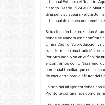
artesanal
Estancia el Rosario
. Aq
historia. Desde 1924 el Sr. Mauric
Grasset y su suegra Felicia John
artesanal de dulces con recetas 
Si tu elección fue cruzar las Alt
donde se elabora esta confitura a
Elmira Castro
. Su producción ya c
transforma en una tradición broc
Por otro lado, y ya en el final de 
encontramos con
El Nazareno
, q
comercial familiar que con el pa
de encuentro para disfrutar del tí
La ruta del alfajor cordobés nos ll
Pronto te contaremos como es la r
Las imágenes corresponden a las