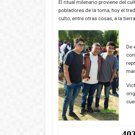
El ritual milenario proviene del cult
pobladores de la toma, hoy el trad
culto, entre otras cosas, a la tierra
De 
com
repr
man
Vic
orig
cuen