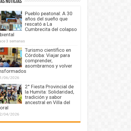
AS NOTICIAS
Pueblo peatonal: A 30
años del sueño que
rescató a La
Cumbrecita del colapso
iental
ace 3 semanas
Turismo científico en
Córdoba: Viajar para
comprender,
asombrarnos y volver
ansformados
1/06/2026
2° Fiesta Provincial de
la Humita: Solidaridad,
tradición y sabor
ancestral en Villa del
oral
2/04/2026