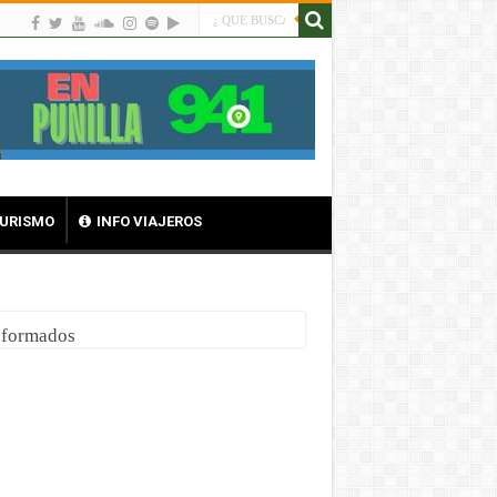
TURISMO
INFO VIAJEROS
nsformados
 al alma