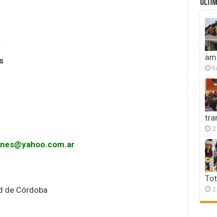
ULTIM
amb
s
h
tr
2
genes@yahoo.com.ar
Tot
2
d de Córdoba