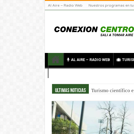
Al Aire – Radio Web
Nuestros programas en tu
AL AIRE – RADIO WEB
TURIS
CONTACTO
Turismo científico 
Señor de la Buena M
Ultimas noticias