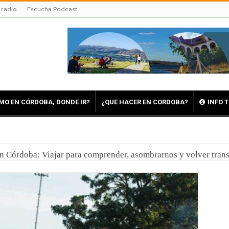
 radio
Escucha Podcast
MO EN CÓRDOBA, DONDE IR?
¿QUE HACER EN CORDOBA?
INFO 
en Córdoba: Viajar para comprender, asombrarnos y volver tra
uerte en Reducción: Tres días de fe, emoción y un viaje directo